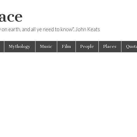
ace
ow on earth, and all ye need to know". John Keats
Mythology
Music
Film
People
Places
Quota