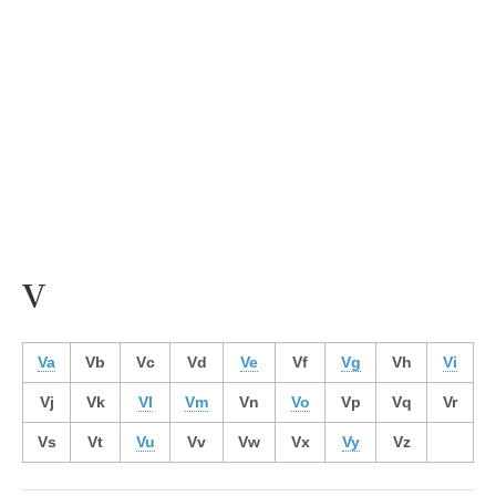
V
Va
Vb
Vc
Vd
Ve
Vf
Vg
Vh
Vi
Vj
Vk
Vl
Vm
Vn
Vo
Vp
Vq
Vr
Vs
Vt
Vu
Vv
Vw
Vx
Vy
Vz