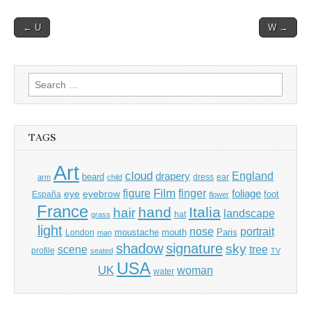
Post
← U
W →
navigation
Search
for:
TAGS
Art
cloud
England
drapery
beard
dress
ear
arm
child
Film
finger
figure
eye
eyebrow
foliage
foot
España
flower
France
hand
Italia
hair
landscape
hat
grass
light
portrait
nose
moustache
mouth
London
Paris
man
shadow
signature
sky
tree
scene
profile
seated
TV
USA
UK
woman
water