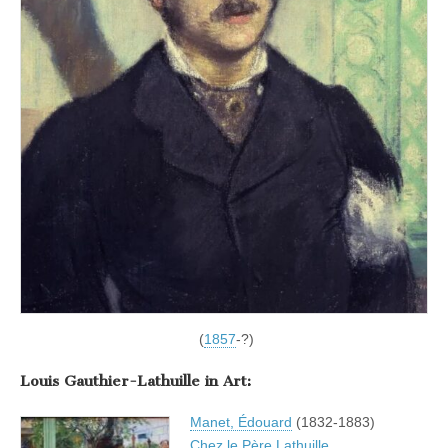
(
1857
-?)
Louis Gauthier-Lathuille in Art:
Manet, Édouard
(1832-1883)
Chez le Père Lathuille