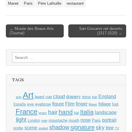
Manet
Paris
Père Lathuille
restaurant
Post
← Musée des Beaux-Arts
San Giovanni nel deserto
(Tournai)
(1517-1520) →
navigation
Search
for:
TAGS
Art
cloud
England
drapery
beard
dress
ear
arm
child
Film
finger
figure
eye
eyebrow
foliage
foot
España
flower
France
hand
Italia
hair
landscape
hat
grass
light
portrait
nose
moustache
mouth
London
Paris
man
shadow
signature
sky
tree
scene
profile
seated
TV