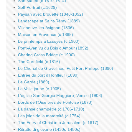
San Mateo (c.1610-1614)
Self-Portrait (c.1629)
Paysan avec brouette (1848-1852)
Landscape at Saint-Rémy (1889)
Villeneuve-les-Avignon (1836)
Maison en Provence (c.1885)
Le printemps à Essoyes (c.1900)
Pont-Aven vu du Bois d’Amour (1892)
Charing Cross Bridge (c.1900)
The Cornfield (c.1816)
Le Chenal de Gravelines, Petit Fort Philippe (1890)
Entrée du port d’Honfleur (1899)
Le Garde (1889)
La Voile jaune (c.1905)
L’église San Giorgio Maggiore, Venise (1908)
Bords de l’Oise près de Pontoise (1873)
La danse champêtre (c.1706-1710)
Les joies de la maternité (c.1754)
The Entry of Christ into Jerusalem (c.1617)
Ritratto di giovane (1430s-1450s)