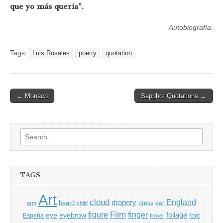
que yo más quería”.
Autobiografía
.
Tags:
Luis Rosales
poetry
quotation
Post
← Monaco
Sappho: Quotations →
navigation
Search
for:
TAGS
Art
cloud
England
drapery
beard
dress
ear
arm
child
Film
finger
figure
eye
eyebrow
foliage
foot
España
flower