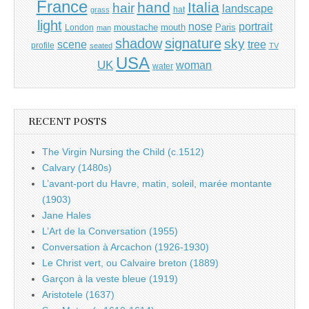
France
hand
Italia
hair
landscape
hat
grass
light
portrait
nose
moustache
mouth
London
Paris
man
shadow
signature
sky
tree
scene
profile
seated
TV
USA
UK
woman
water
RECENT POSTS
The Virgin Nursing the Child (c.1512)
Calvary (1480s)
L’avant-port du Havre, matin, soleil, marée montante
(1903)
Jane Hales
L’Art de la Conversation (1955)
Conversation à Arcachon (1926-1930)
Le Christ vert, ou Calvaire breton (1889)
Garçon à la veste bleue (1919)
Aristotele (1637)