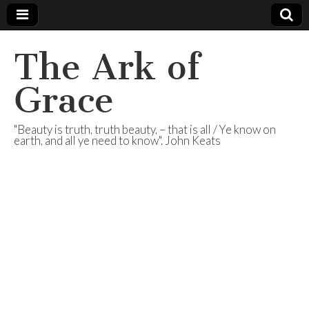
The Ark of
Grace
"Beauty is truth, truth beauty, – that is all / Ye know on
earth, and all ye need to know". John Keats