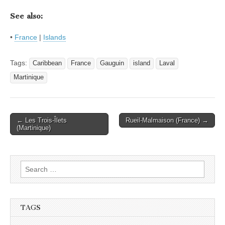
See also:
•
France
|
Islands
Tags:
Caribbean
France
Gauguin
island
Laval
Martinique
Post
← Les Trois-Îlets
Rueil-Malmaison (France) →
(Martinique)
navigation
Search
for:
TAGS