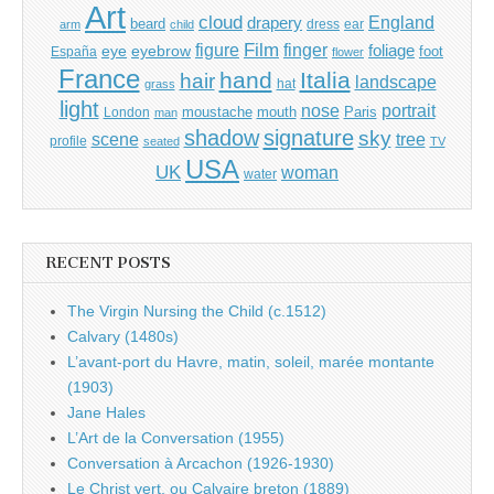
Art
cloud
England
drapery
beard
dress
ear
arm
child
Film
finger
figure
eye
eyebrow
foliage
foot
España
flower
France
hand
Italia
hair
landscape
hat
grass
light
portrait
nose
moustache
mouth
London
Paris
man
shadow
signature
sky
tree
scene
profile
seated
TV
USA
UK
woman
water
RECENT POSTS
The Virgin Nursing the Child (c.1512)
Calvary (1480s)
L’avant-port du Havre, matin, soleil, marée montante
(1903)
Jane Hales
L’Art de la Conversation (1955)
Conversation à Arcachon (1926-1930)
Le Christ vert, ou Calvaire breton (1889)