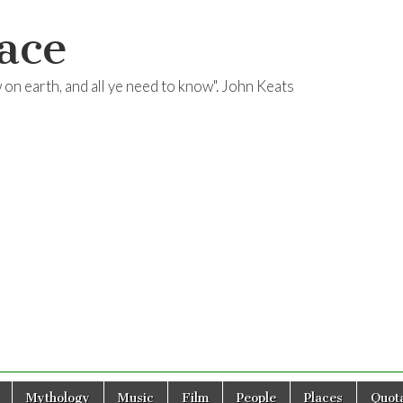
ace
ow on earth, and all ye need to know". John Keats
Mythology
Music
Film
People
Places
Quota