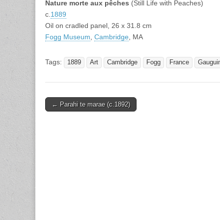
Nature morte aux pêches
(Still Life with Peaches)
c.
1889
Oil on cradled panel, 26 x 31.8 cm
Fogg Museum
,
Cambridge
, MA
Tags:
1889
Art
Cambridge
Fogg
France
Gaugui
Post
← Parahi te marae (c.1892)
navigation