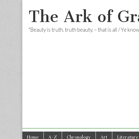
The Ark of Gr
"Beauty is truth, truth beauty, – that is all / Ye kn
Skip
Main
Home
A-Z
Chronology
Art
Literature