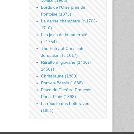
Venise (1908)
Bords de l’Oise près de
Pontoise (1873)
La danse champêtre (c.1706-
1710)
Les joies de la maternité
(c.1754)
The Entry of Christ into
Jerusalem (c.1617)
Ritratto di giovane (1430s-
1450s)
Christ jaune (1889)
Port-en-Bessin (1888)
Place du Théâtre Français,
Paris: Pluie (1898)
La récolte des betteraves
(1881)