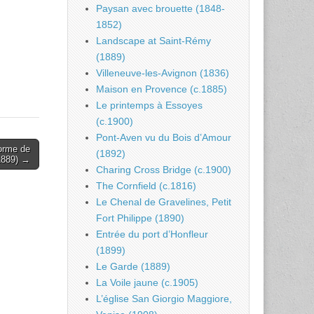
Paysan avec brouette (1848-
1852)
Landscape at Saint-Rémy
(1889)
Villeneuve-les-Avignon (1836)
Maison en Provence (c.1885)
Le printemps à Essoyes
(c.1900)
Pont-Aven vu du Bois d’Amour
orme de
(1892)
(1889) →
Charing Cross Bridge (c.1900)
The Cornfield (c.1816)
Le Chenal de Gravelines, Petit
Fort Philippe (1890)
Entrée du port d’Honfleur
(1899)
Le Garde (1889)
La Voile jaune (c.1905)
L’église San Giorgio Maggiore,