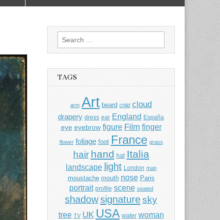
Search
for:
TAGS
Art
cloud
beard
arm
child
England
drapery
dress
ear
España
Film
finger
figure
eye
eyebrow
France
foliage
foot
flower
grass
hand
Italia
hair
hat
light
landscape
London
man
nose
moustache
mouth
Paris
portrait
scene
profile
seated
shadow
signature
sky
USA
UK
tree
woman
water
TV