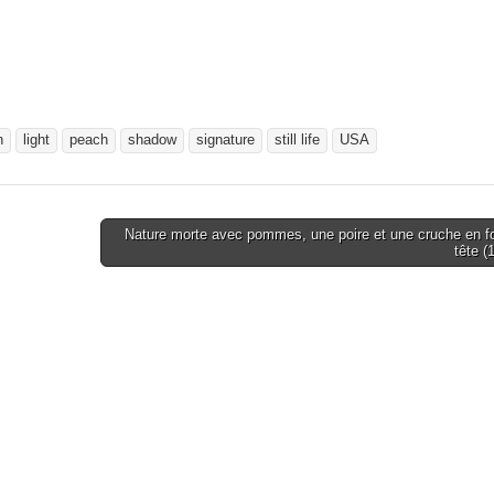
n
light
peach
shadow
signature
still life
USA
Nature morte avec pommes, une poire et une cruche en f
tête 