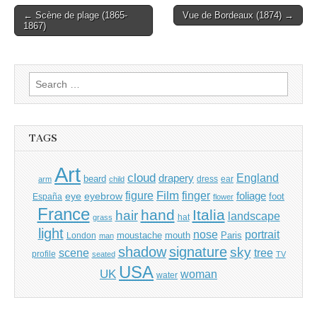
Post
← Scène de plage (1865-
Vue de Bordeaux (1874) →
1867)
navigation
Search
for:
TAGS
Art
cloud
England
drapery
beard
dress
ear
arm
child
Film
finger
figure
eye
eyebrow
foliage
foot
España
flower
France
hand
Italia
hair
landscape
hat
grass
light
portrait
nose
moustache
mouth
London
Paris
man
shadow
signature
sky
tree
scene
profile
seated
TV
USA
UK
woman
water