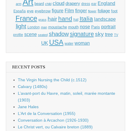
Art
cloud
England
drapery
beard
dress
ear
arm
child
Film
finger
figure
eye
eyebrow
foliage
foot
España
flower
France
hand
Italia
hair
landscape
hat
grass
light
portrait
nose
moustache
mouth
London
Paris
man
shadow
signature
sky
tree
scene
profile
seated
TV
USA
UK
woman
water
RECENT POSTS
The Virgin Nursing the Child (c.1512)
Calvary (1480s)
L’avant-port du Havre, matin, soleil, marée montante
(1903)
Jane Hales
L’Art de la Conversation (1955)
Conversation à Arcachon (1926-1930)
Le Christ vert, ou Calvaire breton (1889)