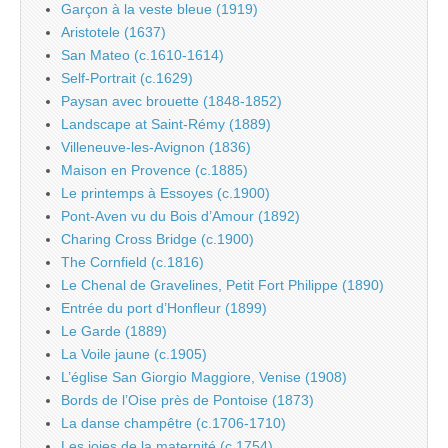
Garçon à la veste bleue (1919)
Aristotele (1637)
San Mateo (c.1610-1614)
Self-Portrait (c.1629)
Paysan avec brouette (1848-1852)
Landscape at Saint-Rémy (1889)
Villeneuve-les-Avignon (1836)
Maison en Provence (c.1885)
Le printemps à Essoyes (c.1900)
Pont-Aven vu du Bois d’Amour (1892)
Charing Cross Bridge (c.1900)
The Cornfield (c.1816)
Le Chenal de Gravelines, Petit Fort Philippe (1890)
Entrée du port d’Honfleur (1899)
Le Garde (1889)
La Voile jaune (c.1905)
L’église San Giorgio Maggiore, Venise (1908)
Bords de l’Oise près de Pontoise (1873)
La danse champêtre (c.1706-1710)
Les joies de la maternité (c.1754)