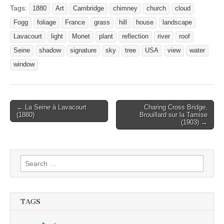
Tags:
1880
Art
Cambridge
chimney
church
cloud
Fogg
foliage
France
grass
hill
house
landscape
Lavacourt
light
Monet
plant
reflection
river
roof
Seine
shadow
signature
sky
tree
USA
view
water
window
Post
← La Seine à Lavacourt
Charing Cross Bridge,
(1880)
Brouillard sur la Tamise
navigation
(1903) →
Search
for:
TAGS