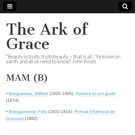
The Ark of
Grace
"Beauty is truth, truth beauty, – that is all / Ye know on
earth, and all ye need to know". John Keats
MAM (B)
•
Bouguereau, William
(1825-1905):
Homère et son guide
(1874)
•
Bracquemond, Félix
(1833-1914):
Portrait d’Edmond de
Goncourt
(1882)