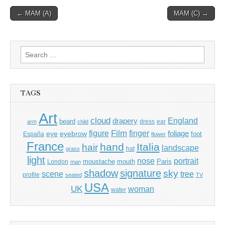
Post
← MAM (A)
MAM (C) →
navigation
Search
for:
TAGS
Art
cloud
England
drapery
beard
dress
ear
arm
child
Film
finger
figure
eye
eyebrow
foliage
foot
España
flower
France
hand
Italia
hair
landscape
hat
grass
light
portrait
nose
moustache
mouth
London
Paris
man
shadow
signature
sky
tree
scene
profile
seated
TV
USA
UK
woman
water