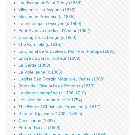
Landscape at Saint-Rémy (1889)
Villeneuve-les-Avignon (1836)
Maison en Provence (c.1885)
Le printemps à Essoyes (c.1900)
Pont-Aven vu du Bois d’Amour (1892)
Charing Cross Bridge (c.1900)
The Cornfield (c.1816)
Le Chenal de Gravelines, Petit Fort Philippe (1890)
Entrée du port d’Honfleur (1899)
Le Garde (1889)
La Voile jaune (c.1905)
L’église San Giorgio Maggiore, Venise (1908)
Bords de l’Oise près de Pontoise (1873)
La danse champêtre (c.1706-1710)
Les joies de la maternité (c.1754)
The Entry of Christ into Jerusalem (c.1617)
Ritratto di giovane (1430s-1450s)
Christ jaune (1889)
Port-en-Bessin (1888)
Place du Théâtre Français, Paris: Pluie (1898)