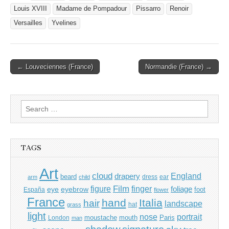
Louis XVIII
Madame de Pompadour
Pissarro
Renoir
Versailles
Yvelines
Post
← Louveciennes (France)
Normandie (France) →
navigation
Search
for:
TAGS
Art
cloud
England
drapery
beard
dress
ear
arm
child
Film
finger
figure
eye
eyebrow
foliage
foot
España
flower
France
hand
Italia
hair
landscape
hat
grass
light
portrait
nose
moustache
mouth
London
Paris
man