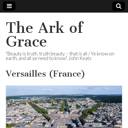
The Ark of
Grace
"Beauty is truth, truth beauty, – that is all / Ye know on
earth, and all ye need to know". John Keats
Versailles (France)