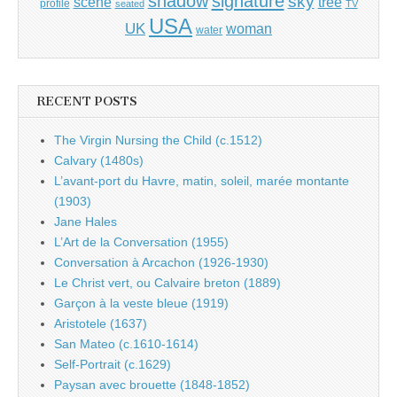
shadow
signature
sky
tree
scene
profile
seated
TV
USA
UK
woman
water
RECENT POSTS
The Virgin Nursing the Child (c.1512)
Calvary (1480s)
L’avant-port du Havre, matin, soleil, marée montante
(1903)
Jane Hales
L’Art de la Conversation (1955)
Conversation à Arcachon (1926-1930)
Le Christ vert, ou Calvaire breton (1889)
Garçon à la veste bleue (1919)
Aristotele (1637)
San Mateo (c.1610-1614)
Self-Portrait (c.1629)
Paysan avec brouette (1848-1852)