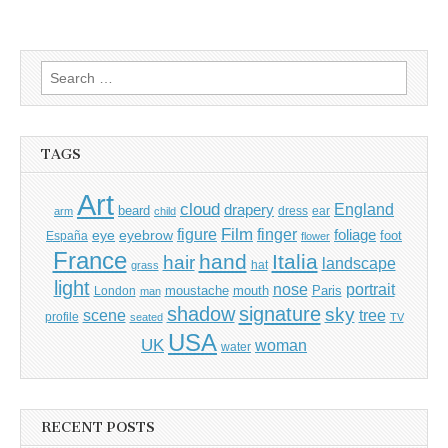
Search
for:
TAGS
Art
cloud
England
drapery
beard
dress
ear
arm
child
Film
finger
figure
eye
eyebrow
foliage
foot
España
flower
France
hand
Italia
hair
landscape
hat
grass
light
portrait
nose
moustache
mouth
London
Paris
man
shadow
signature
sky
tree
scene
profile
seated
TV
USA
UK
woman
water
RECENT POSTS