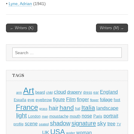
•
Lyne, Adrian
(1941)
Post
← Writers (K)
Writers (M) →
navigation
Search
for:
TAGS
Art
cloud
England
drapery
beard
dress
ear
arm
child
Film
finger
figure
eye
eyebrow
foliage
foot
España
flower
France
hand
Italia
hair
landscape
hat
grass
light
portrait
nose
moustache
mouth
London
Paris
man
shadow
signature
sky
tree
scene
profile
seated
TV
USA
UK
woman
water