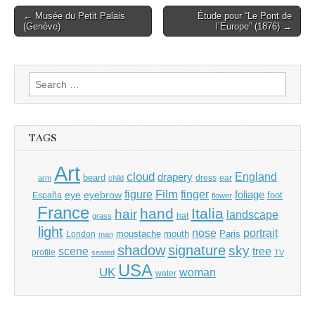
Post
← Musée du Petit Palais
Étude pour “Le Pont de
(Genève)
l’Europe” (1876) →
navigation
Search
for:
TAGS
Art
cloud
England
drapery
beard
dress
ear
arm
child
Film
finger
figure
eye
eyebrow
foliage
foot
España
flower
France
hand
Italia
hair
landscape
hat
grass
light
portrait
nose
moustache
mouth
London
Paris
man
shadow
signature
sky
tree
scene
profile
seated
TV
USA
UK
woman
water