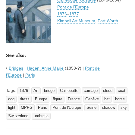
Pont de l’Europe
1876
–
1877
Kimbell Art Museum
,
Fort Worth
See also:
•
Bridges
|
Hagen, Anne Marie
(1858-?) |
Pont de
l’Europe
|
Paris
Tags:
1876
Art
bridge
Caillebotte
carriage
cloud
coat
dog
dress
Europe
figure
France
Genève
hat
horse
light
MPPG
Paris
Pont de l'Europe
Seine
shadow
sky
Switzerland
umbrella