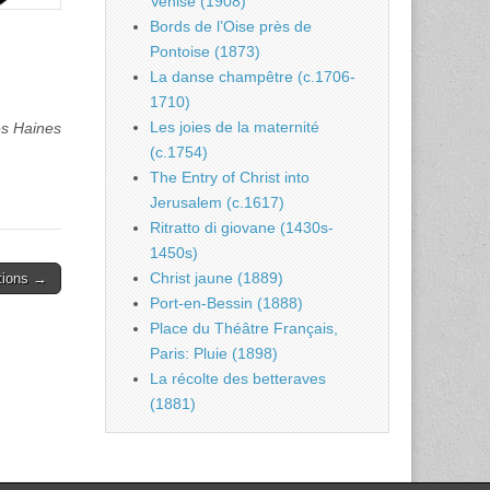
Venise (1908)
Bords de l’Oise près de
Pontoise (1873)
La danse champêtre (c.1706-
1710)
Les joies de la maternité
s Haines
(c.1754)
The Entry of Christ into
Jerusalem (c.1617)
Ritratto di giovane (1430s-
1450s)
Christ jaune (1889)
tions →
Port-en-Bessin (1888)
Place du Théâtre Français,
Paris: Pluie (1898)
La récolte des betteraves
(1881)