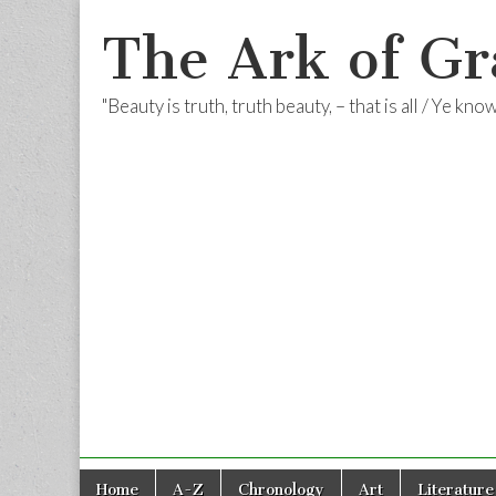
The Ark of Gr
"Beauty is truth, truth beauty, – that is all / Ye kn
Skip
Main
Home
A-Z
Chronology
Art
Literature