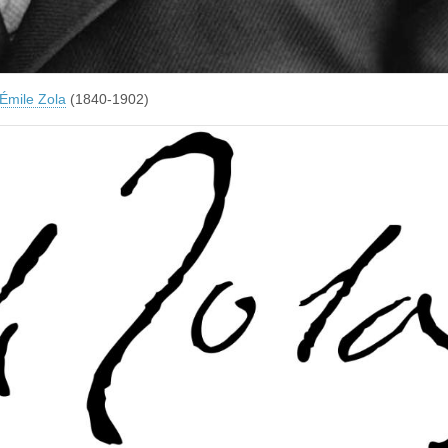
Émile Zola
(1840-1902)