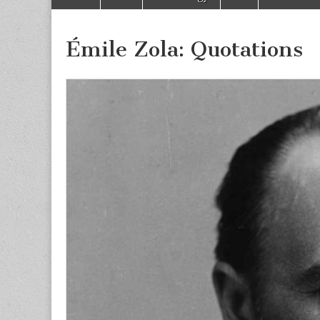
to
menu
content
Émile Zola: Quotations