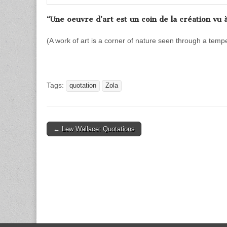
“Une oeuvre d’art est un coin de la création vu
(A work of art is a corner of nature seen through a tem
Tags:
quotation
Zola
Post
← Lew Wallace: Quotations
navigation