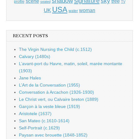
shadow
signature
sky
tree
scene
profile
seated
TV
USA
UK
woman
water
RECENT POSTS
The Virgin Nursing the Child (c.1512)
Calvary (1480s)
L’avant-port du Havre, matin, soleil, marée montante
(1903)
Jane Hales
L’Art de la Conversation (1955)
Conversation à Arcachon (1926-1930)
Le Christ vert, ou Calvaire breton (1889)
Garçon à la veste bleue (1919)
Aristotele (1637)
San Mateo (c.1610-1614)
Self-Portrait (c.1629)
Paysan avec brouette (1848-1852)