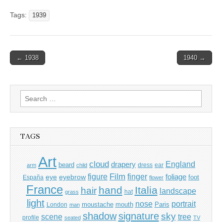
Tags:
1939
Post
← 1938
1940 →
navigation
Search
for:
TAGS
Art
cloud
England
drapery
beard
dress
ear
arm
child
Film
finger
figure
eye
eyebrow
foliage
foot
España
flower
France
hand
Italia
hair
landscape
hat
grass
light
portrait
nose
moustache
mouth
London
Paris
man
shadow
signature
sky
tree
scene
profile
seated
TV