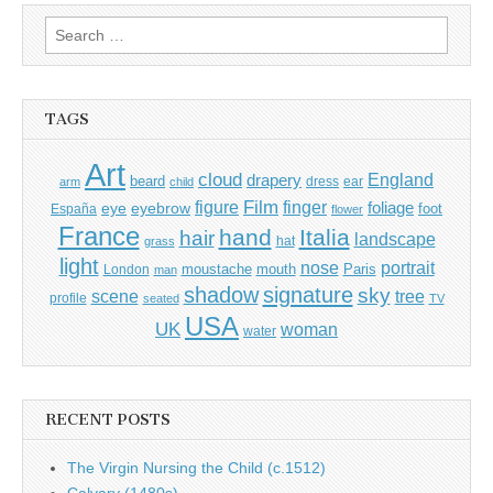
Search
for:
TAGS
Art
cloud
England
drapery
beard
dress
ear
arm
child
Film
finger
figure
eye
eyebrow
foliage
foot
España
flower
France
hand
Italia
hair
landscape
hat
grass
light
portrait
nose
moustache
mouth
London
Paris
man
shadow
signature
sky
tree
scene
profile
seated
TV
USA
UK
woman
water
RECENT POSTS
The Virgin Nursing the Child (c.1512)