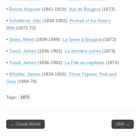
•
Renoir, Auguste
(1841-1919):
Vue de Bougival
(1873)
•
Scholderer, Otto
(1834-1902):
Portrait of the Artist’s
Wife
(1872-73)
•
Sisley, Alfred
(1839-1899):
La Seine à Bougival
(1873)
•
Tissot, James
(1836-1902):
La dernière soirée
(1873)
•
Tissot, James
(1836-1902):
La Fille du capitaine
(1873)
•
Whistler, James
(1834-1903):
Three Figures: Pink and
Grey
(1868-78)
Tags:
1873
Post
← Claude Monet
1840 →
navigation