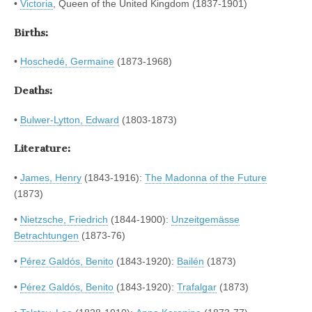
•
Victoria
, Queen of the United Kingdom (1837-1901)
Births:
•
Hoschedé, Germaine
(1873-1968)
Deaths:
•
Bulwer-Lytton, Edward
(1803-1873)
Literature:
•
James, Henry
(1843-1916):
The Madonna of the Future
(1873)
•
Nietzsche, Friedrich
(1844-1900):
Unzeitgemässe
Betrachtungen
(1873-76)
•
Pérez Galdós, Benito
(1843-1920):
Bailén
(1873)
•
Pérez Galdós, Benito
(1843-1920):
Trafalgar
(1873)