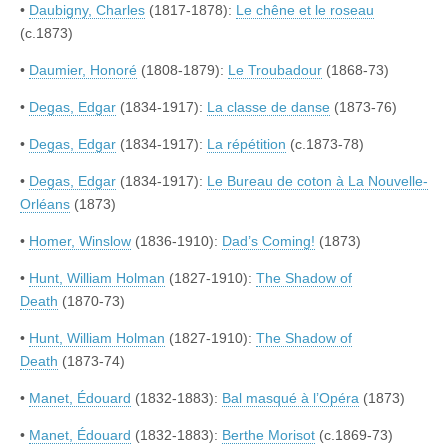
•
Daubigny, Charles
(1817-1878):
Le chêne et le roseau
(c.1873)
•
Daumier, Honoré
(1808-1879):
Le Troubadour
(1868-73)
•
Degas, Edgar
(1834-1917):
La classe de danse
(1873-76)
•
Degas, Edgar
(1834-1917):
La répétition
(c.1873-78)
•
Degas, Edgar
(1834-1917):
Le Bureau de coton à La Nouvelle-
Orléans
(1873)
•
Homer, Winslow
(1836-1910):
Dad’s Coming!
(1873)
•
Hunt, William Holman
(1827-1910):
The Shadow of
Death
(1870-73)
•
Hunt, William Holman
(1827-1910):
The Shadow of
Death
(1873-74)
•
Manet, Édouard
(1832-1883):
Bal masqué à l’Opéra
(1873)
•
Manet, Édouard
(1832-1883):
Berthe Morisot
(c.1869-73)