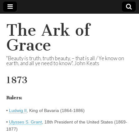
The Ark of
Grace
"Beauty is truth, truth beauty, – that is all / Ye know on
earth, and all ye need to know". John Keats
1873
Rulers:
•
Ludwig II
, King of Bavaria (1864-1886)
•
Ulysses S. Grant
, 18th President of the United States (1869-
1877)