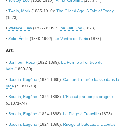
•
Tolstoy, Leo
(1828-1910):
Anna Karenina
(1873-77)
•
Twain, Mark
(1835-1910):
The Gilded Age: A Tale of Today
(1873)
•
Wallace, Lew
(1827-1905):
The Fair God
(1873)
•
Zola, Émile
(1840-1902):
Le Ventre de Paris
(1873)
Art:
•
Bonheur, Rosa
(1822-1899):
La Ferme à l’entrée du
bois
(1860-80)
•
Boudin, Eugène
(1824-1898):
Camaret, marée basse dans la
rade
(c.1871-73)
•
Boudin, Eugène
(1824-1898):
L’Escaut par temps orageux
(c.1871-74)
•
Boudin, Eugène
(1824-1898):
La Plage à Trouville
(1873)
•
Boudin, Eugène
(1824-1898):
Rivage et bateaux à Daoulas